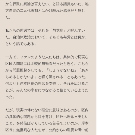
から行政に異論は言えない」と語る議員もいた。地
方自治の二元代表制とはかけ離れた感覚だと感じ
た。
私たちの周辺では、それを「与党病」と呼んでい
た。自治体政治において、そもそも与党とは何か、
という話でもある。
一方で、ファンのような人たちは、具体的で切実な
区民の問題には比較的無頓着だったと思う。こちら
から問題提起をしても、「しょうがないね」「あき
らめるしかないよ」と軽く流されることもあった。
何よりも岸本区長の理念を支持し、それを広げるこ
とが、みんなの幸せにつながると信じているようだ
った。
だが、現実の伴わない理念に意味はあるのか。区内
の具体的な問題から目を背け、区外へ理念＝美しい
こと、を発信ばかりしている首長でよいのか。岸本
区長に無批判な人たちが、公約からの逸脱や田中前