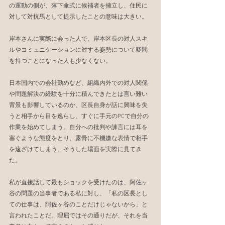
の運動の側が、落下傘式に候補者を擁立し、住民に
対して対抗馬として提示したことの意味は大きい。
岸本さんに実際に会った人で、岸本区長の対人スキ
ルやコミュニケーションに対する姿勢について疑問
を持つことになった人も少なくない。
日本国内での会社勤めなど、組織内外での対人関係
や問題解決の経験を十分に積んできたとは言い難い
背景も影響しているのか、区長自身が話に興味を失
うと相手から目を逸らし、すぐに手元のPCで自分の
作業を始めてしまう。自分への批判や諫言には耳を
塞ぐような態度をとり、露骨に不機嫌な表情で相手
を遠ざけてしまう。そうした場面を実際に見てき
た。
私が直接話して最もショックを受けたのは、阿佐ヶ
谷の問題の当事者である私に対し、「私の区長とし
ての仕事は、阿佐ヶ谷のことだけじゃないから」と
言われたことだ。理屈ではその通りだが、それを当