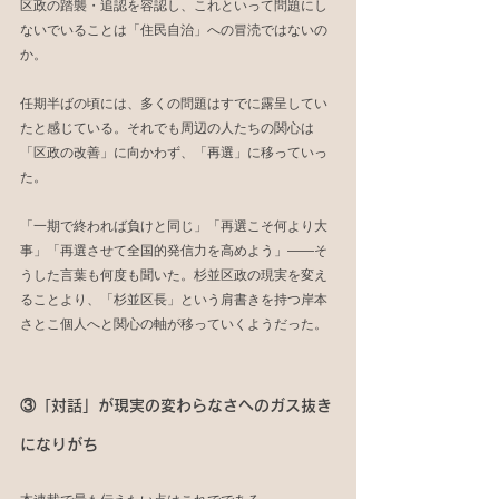
区政の踏襲・追認を容認し、これといって問題にし
ないでいることは「住民自治」への冒涜ではないの
か。
任期半ばの頃には、多くの問題はすでに露呈してい
たと感じている。それでも周辺の人たちの関心は
「区政の改善」に向かわず、「再選」に移っていっ
た。
「一期で終われば負けと同じ」「再選こそ何より大
事」「再選させて全国的発信力を高めよう」――そ
うした言葉も何度も聞いた。杉並区政の現実を変え
ることより、「杉並区長」という肩書きを持つ岸本
さとこ個人へと関心の軸が移っていくようだった。
③「対話」が現実の変わらなさへのガス抜き
になりがち