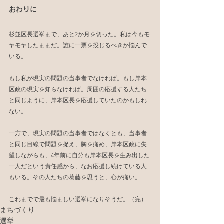
おわりに
杉並区長選挙まで、あと2か月を切った。私は今もモ
ヤモヤしたままだ。誰に一票を投じるべきか悩んで
いる。
もし私が現実の問題の当事者でなければ。もし岸本
区政の現実を知らなければ。周囲の応援する人たち
と同じように、岸本区長を応援していたのかもしれ
ない。
一方で、現実の問題の当事者ではなくとも、当事者
と同じ目線で問題を捉え、胸を痛め、岸本区政に失
望しながらも、4年前に自分も岸本区長を生み出した
一人だという責任感から、なお応援し続けている人
もいる。その人たちの葛藤を思うと、心が痛い。
これまでで最も悩ましい選挙になりそうだ。（完）
まちづくり
選挙