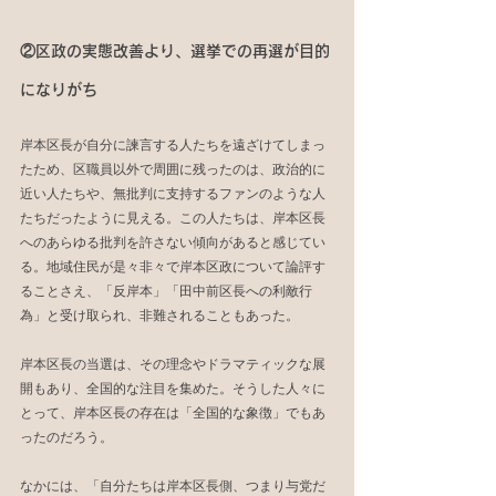
②区政の実態改善より、選挙での再選が目的
になりがち
岸本区長が自分に諫言する人たちを遠ざけてしまっ
たため、区職員以外で周囲に残ったのは、政治的に
近い人たちや、無批判に支持するファンのような人
たちだったように見える。この人たちは、岸本区長
へのあらゆる批判を許さない傾向があると感じてい
る。地域住民が是々非々で岸本区政について論評す
ることさえ、「反岸本」「田中前区長への利敵行
為」と受け取られ、非難されることもあった。
岸本区長の当選は、その理念やドラマティックな展
開もあり、全国的な注目を集めた。そうした人々に
とって、岸本区長の存在は「全国的な象徴」でもあ
ったのだろう。
なかには、「自分たちは岸本区長側、つまり与党だ