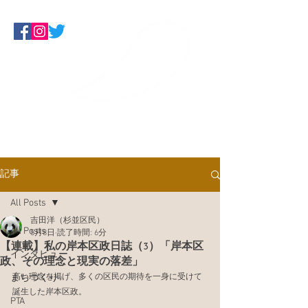
Make Some Noise
くらしにデモクラシーを！板橋ネッ
トワーク
記事
All Posts
吉田洋（杉並区民）
All Posts
5月8日
読了時間: 6分
【連載】私の岸本区政日誌（3）「岸本区
インタビュー
政、その理念と現実の落差」
まちづくり
高い理念を掲げ、多くの区民の期待を一身に受けて
誕生した岸本区政。
PTA