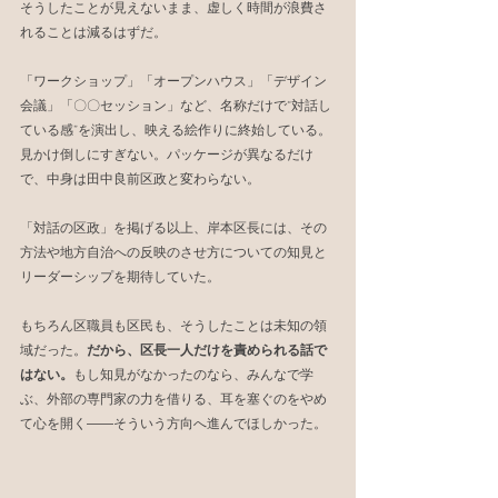
そうしたことが見えないまま、虚しく時間が浪費さ
れることは減るはずだ。
「ワークショップ」「オープンハウス」「デザイン
会議」「〇〇セッション」など、名称だけで“対話し
ている感”を演出し、映える絵作りに終始している。
見かけ倒しにすぎない。パッケージが異なるだけ
で、中身は田中良前区政と変わらない。
「対話の区政」を掲げる以上、岸本区長には、その
方法や地方自治への反映のさせ方についての知見と
リーダーシップを期待していた。
もちろん区職員も区民も、そうしたことは未知の領
域だった。
だから、区長一人だけを責められる話で
はない。
もし知見がなかったのなら、みんなで学
ぶ、外部の専門家の力を借りる、耳を塞ぐのをやめ
て心を開く――そういう方向へ進んでほしかった。