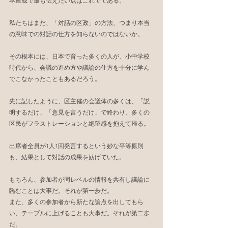
本連載で最も伝えたい点はこれでである。
私たちはまだ、「対話の区政」の方法、つまり本当
の意味での対話の仕方を知らないのではないか。
その根本には、日本で育った多くの人が、小中学校
時代から、会議の進め方や議論の仕方を十分に学ん
でこなかったこともあるだろう。
先に記したように、区主催の会議体の多くは、「説
明するだけ」「意見を言うだけ」で終わり、多くの
区民がフラストレーションと絶望感を抱えて帰る。
出席者全員が1人1回発言するという妙な平等原則
も、結果として対話の成果を妨げていた。
もちろん、参加者が同レベルの情報を共有し議論に
臨むことは大事だ。それが第一歩だ。
また、多くの参加者から新たな論点を出してもら
い、テーブルに上げることも大事だ。それが第二歩
だ。