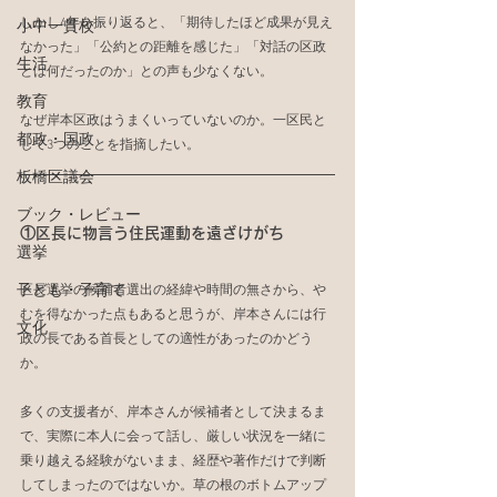
しかし4年を振り返ると、「期待したほど成果が見え
小中一貫校
なかった」「公約との距離を感じた」「対話の区政
生活
とは何だったのか」との声も少なくない。
教育
なぜ岸本区政はうまくいっていないのか。一区民と
都政・国政
して3つのことを指摘したい。
板橋区議会
ブック・レビュー
①区長に物言う住民運動を遠ざけがち
選挙
子ども・子育て
区長選挙の候補者選出の経緯や時間の無さから、や
むを得なかった点もあると思うが、岸本さんには行
文化
政の長である首長としての適性があったのかどう
か。
多くの支援者が、岸本さんが候補者として決まるま
で、実際に本人に会って話し、厳しい状況を一緒に
乗り越える経験がないまま、経歴や著作だけで判断
してしまったのではないか。草の根のボトムアップ