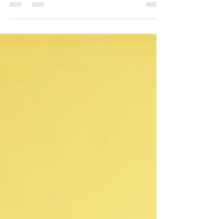
う話を書いた。 それを読んで、「そうか、入ら
なくてもいいのか」と思う一方、周りはPTA会員ば
かりだし、PTAに入らないと困ったことになるとい
う話もちらほら聞くから、大変なことになったら
どうしようと思う人もいるだろう。