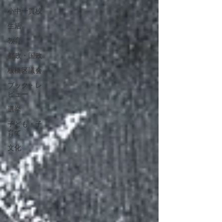
小中一貫校
生活
教育
都政・国政
板橋区議会
ブック・レ
ビュー
選挙
子ども・子
育て
文化