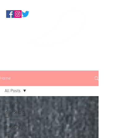
Make Some Noise
くらしにデモクラシーを！板橋ネッ
トワーク
Home
All Posts
All Posts
インタビュ
ー
まちづくり
PTA