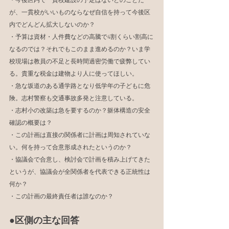
・今後区内で一貫校建設の予定はないとのことだ
が、一貫校がいいものならなぜ自信を持って今後区
内でどんどん拡大しないのか？
・予算は資材・人件費などの高騰で4割くらい割高に
なるのでは？それでもこのまま進めるのか？いま学
校現場は教員の不足と長時間過密労働で疲弊してい
る。貴重な税金は建物より人に使ってほしい。
・急な坂道のある通学路となり低学年の子どもに危
険。志村警察も交通事故多発と注意している。
・志村小の改築は急を要するのか？躯体構造の安全
確認の概要は？
・この計画は直接の関係者に計画は周知されていな
い。何を持って合意形成されたというのか？
・協議会で合意し、検討会で計画を積み上げてきた
というが、協議会が全関係者を代表できる正統性は
何か？
・この計画の最終責任者は誰なのか？
●区側の主な回答