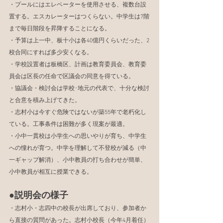
・プールにはエレベーターを使用させる、複数台設
置する。エスカレーターはつくらない。中学生は7階
まで毎日階段を昇降することになる。
・予算は上一中、板十小は各40億円くらいだった、2
校合同にすれば多少安くなる。
・学校設置者は板橋区、計画は教育委員会、教育委
員会は区長の任命で区議会の同意を得ている。
・協議会・検討会は学校･地元の代表で、十分な検討
と合意を積み上げてきた。
・志村小は今すぐ危険ではないが築55年で老朽化し
ている。工事条件は困難が多く現案が最適。
・小中一貫校は小学生への思いやりが育ち、中学生
への憧れが育つ。中学を理解して不登校が減る（中
一ギャップ解消）、小中教員の打ち合わせが簡単、
小中教員が相互に授業できる。
●説明会の様子
・志村小・志四中の校長が出席しており、参加者か
ら直接の質問があった。志村小校長（今年4月着任）