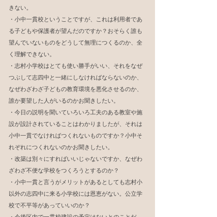
きない。
・小中一貫校ということですが、これは利用者であ
る子どもや保護者が望んだのですか？おそらく誰も
望んでいないものをどうして無理につくるのか、全
く理解できない。
・志村小学校はとても使い勝手がいい、それをなぜ
つぶして志四中と一緒にしなければならないのか、
なぜわざわざ子どもの教育環境を悪化させるのか、
誰か要望した人がいるのかお聞きしたい。
・今日の説明を聞いていろいろ工夫のある教室や施
設が設計されていることはわかりましたが、それは
小中一貫でなければつくれないものですか？小中そ
れぞれにつくれないのかお聞きしたい。
・改築は別々にすればいいじゃないですか、なぜわ
ざわざ不便な学校をつくろうとするのか？
・小中一貫と言うがメリットがあるとしても志村小
以外の志四中に来る小学校には恩恵がない。公立学
校で不平等があっていいのか？