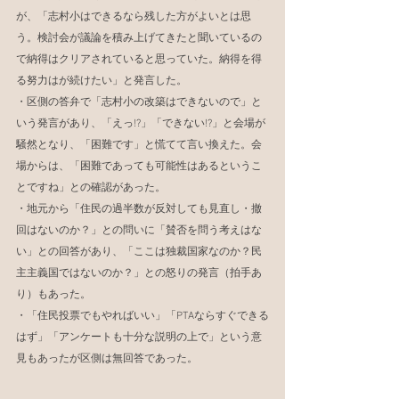
が、「志村小はできるなら残した方がよいとは思
う。検討会が議論を積み上げてきたと聞いているの
で納得はクリアされていると思っていた。納得を得
る努力はが続けたい」と発言した。
・区側の答弁で「志村小の改築はできないので」と
いう発言があり、「えっ!?」「できない!?」と会場が
騒然となり、「困難です」と慌てて言い換えた。会
場からは、「困難であっても可能性はあるというこ
とですね」との確認があった。
・地元から「住民の過半数が反対しても見直し・撤
回はないのか？」との問いに「賛否を問う考えはな
い」との回答があり、「ここは独裁国家なのか？民
主主義国ではないのか？」との怒りの発言（拍手あ
り）もあった。
・「住民投票でもやればいい」「PTAならすぐできる
はず」「アンケートも十分な説明の上で」という意
見もあったが区側は無回答であった。