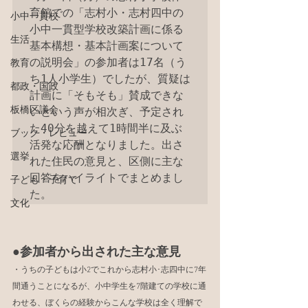
育館での「志村小・志村四中の
小中一貫校
小中一貫型学校改築計画に係る
生活
基本構想・基本計画案について
の説明会」の参加者は17名（う
教育
ち1人小学生）でしたが、質疑は
都政・国政
計画に「そもそも」賛成できな
板橋区議会
いという声が相次ぎ、予定され
た40分を越えて1時間半に及ぶ
ブック・レビュー
活発な応酬となりました。出さ
選挙
れた住民の意見と、区側に主な
回答をハイライトでまとめまし
子ども・子育て
た。
文化
●参加者から出された主な意見
・うちの子どもは小2でこれから志村小･志四中に7年
間通うことになるが、小中学生を7階建ての学校に通
わせる、ぼくらの経験からこんな学校は全く理解で