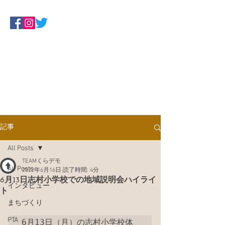
Make Some Noise
くらしにデモクラシーを！板橋ネッ
トワーク
記事
All Posts
TEAMくらデモ
All Posts
2022年6月16日
読了時間: 4分
6月13日志村小学校での地域説明会ハイライ
インタビュー
ト
まちづくり
PTA
6月13日（月）の志村小学校体