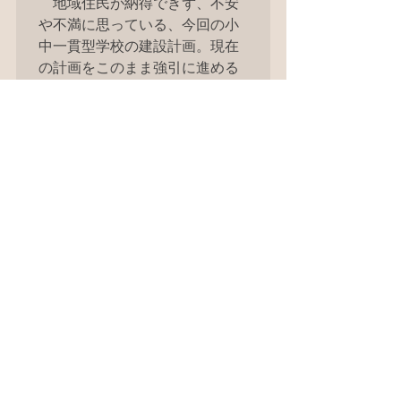
　地域住民が納得できず、不安
や不満に思っている、今回の小
中一貫型学校の建設計画。現在
の計画をこのまま強引に進める
ことは、地域住民の意向を無視
することになります。今、板橋
区の教育委員会の姿勢が鋭く問
われています。
小中一貫校
志村小学校
板橋区
小中一貫校
すべて表示
最新記事