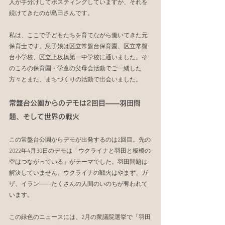
人が手分けしてポスティングしていますが、それを
続けてきたのが島田さんです。
私は、ここで子どもたちを育てながら働いてきた元
保育士です。息子娘は区立常盤台保育園、区立常盤
台小学校、区立上板橋第一中学校に通いました。そ
のころの保育園・学童の父母会活動でご一緒した
方々とまた、まちづくりの活動で出会いました。
常盤台公園からのデモは2回目――羽田問
題、そして世界の戦火
この常盤台公園からデモが出発するのは2回目。先の
2022年4月30日のデモは「ウクライナと羽田と板橋の
空はつながっている」がテーマでした。羽田問題は
解決していません。ウクライナの戦火はやまず、ガ
ザ、イラン――たくさんの人間のいのちが奪われて
います。
この緑色のニュースには、2月の衆議院選挙で「羽田