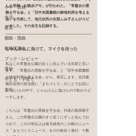
しと平和　お散歩デモ」が行われた。「常盤台の景
小中一貫校
観を守る会」と「旧中央図書館の跡地利用を考える
生活
会」を代表して、地元住民の矢部ふみ子さんがスピ
ーチした。その全文を記録する。
教育
都政・国政
板橋区議会
じゃんけんに負けて、マイクを持った
ブック・レビュー
私はこの常盤台公園の近くに住んでいる矢部と言い
選挙
ます。「常盤台の景観を守る会」と「旧中央図書館
の跡地利用を考える会」から、発言します。先日板
子ども・子育て
橋区役所の担当課に「まちづくり」のことでお話に
文化
行った3人の中で、じゃんけんに負けたので私がスピ
ーチします。
こちらは「常盤台の景観を守る会」代表の島田晴子
さん。この常盤台公園のすぐ近くにずっと住んでお
られて、この20年以上は毎月緑色のこの紙のニュー
ス「まちづくりニュース」を2000枚近く発行、十数