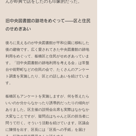
んが即興で話をしたのも印象的だった。
旧中央図書館の跡地をめぐって――区と住民
のせめぎあい
後ろに見えるのが中央図書館が平和公園に移転した
後の建物です。広く愛されてきた中央図書館の跡地
利用をめぐって、板橋区と住民がせめぎあっていま
す。「旧中央図書館の跡地利用を考える会」は常盤
台や前野町などの住民の会で、たくさんのアンケー
ト調査を実施したり、区との話しあいを続けていま
す。
板橋区もアンケートを実施しますが、何を答えたら
いいのか分からなかったり誘導的だったりの傾向が
ありました。区主催の説明会出席も実際はなかなか
大変なことですが、疑問点はちゃんと区の担当者に
問うて行く。そういう活動を続けています。区議会
に陳情を出す、区長には「区長への手紙」を届け