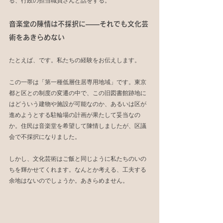
る、行政の担当職員さんと話をする。
音楽堂の陳情は不採択に――それでも文化芸
術をあきらめない
たとえば、です。私たちの経験をお伝えします。
この一帯は「第一種低層住居専用地域」です。東京
都と区との制度の変遷の中で、この旧図書館跡地に
はどういう建物や施設が可能なのか、あるいは区が
進めようとする駐輪場の計画が果たして妥当なの
か。住民は音楽堂を希望して陳情しましたが、区議
会で不採択になりました。
しかし、文化芸術はご飯と同じように私たちのいの
ちを輝かせてくれます。なんとか考える、工夫する
余地はないのでしょうか。あきらめません。