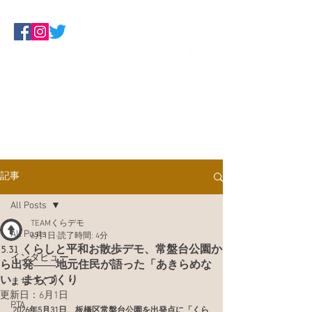
Make Some Noise
くらしにデモクラシーを！板橋ネッ
トワーク
記事
All Posts
TEAMくらデモ
All Posts
6月1日
読了時間: 4分
5.31 くらしと平和お散歩デモ、常盤台公園か
インタビュー
ら出発――地元住民が語った「あきらめな
い」まちづくり
まちづくり
更新日：
6月1日
PTA
2026年5月31日、板橋区常盤台公園を出発点に「くら