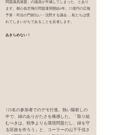
問題議員連盟」の議員が半減してしまった、とあり
ます。都心低空飛行問題運用開始6年。21億円の広報
予算・司法の門前払い・沈黙する議会……私たちは慣
れてしまいがちであることを反省します。
あきらめない！
120名の参加者でのデモ行進。熱い陽射しの
中で、緑のありがたさを痛感した。「取り組
むべきは、戦争よりも環境問題だし、緑を守
る区政を作ろう」と、コーラーの山下千佳さ