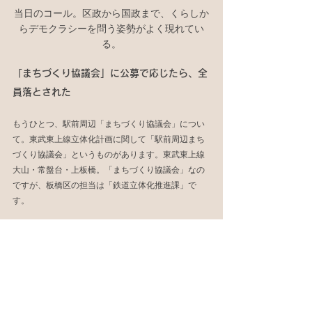
当日のコール。区政から国政まで、くらしか
らデモクラシーを問う姿勢がよく現れてい
る。
「まちづくり協議会」に公募で応じたら、全
員落とされた
もうひとつ、駅前周辺「まちづくり協議会」につい
て。東武東上線立体化計画に関して「駅前周辺まち
づくり協議会」というものがあります。東武東上線
大山・常盤台・上板橋。「まちづくり協議会」なの
ですが、板橋区の担当は「鉄道立体化推進課」で
す。
この「まちづくり協議会」のメンバー選定について
ですが、一般区民8名の公募枠があって、公募に応じ
た私たちは全員見事に落とされました。選定された
まちづくり協議会の委員は町会長とその推薦を受け
た人のみ20人で構成され、女性は1名。