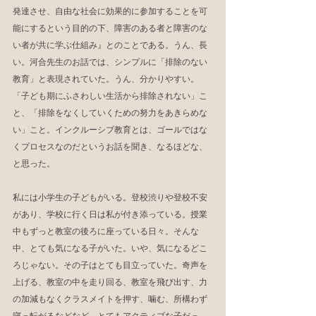
発達させ、自由な社会に効果的に参加することを可
能にするという目的の下、障害のある者と障害のな
い者が共に学ぶ仕組み』とのことである。うん、長
い。河合先生のお話では、シンプルに「排除のない
教育」と表現されていた。うん、分かりやすい。
「子ども期にふさわしい生活から排除されない」こ
と、「排除をなくしていくための努力をあきらめな
い」こと。インクルーシブ教育とは、ゴールではな
くプロセスなのだというお話を聞き、なるほどな、
と思った。
私には小学生の子どもがいる。登校渋りや登校不安
があり、学校に行く日は私が付き添っている。授業
中もずっと教室の後ろに座っている日々。そんな
中、とても気になる子がいた。いや、気になるどこ
ろじゃない。その子はとても目立っていた。奇声を
上げる、教室の中を走り回る、教室を飛び出す、力
の加減もなくクラスメイトを押す、噛む、所構わず