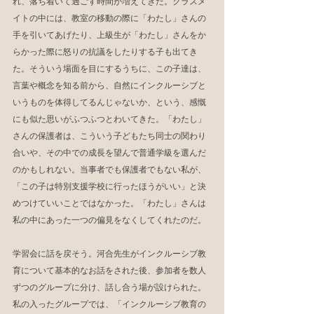
れ、落ち着いて過ごす時間が増えてきた。クラスメ
イトの中には、教室の移動の際に「わたし」さんの
手を引いてあげたり、上級生が「わたし」さんをか
らかった際に怒りの抗議をしたりする子も出てき
た。そういう場面を目にするうちに、この子達は、
言葉や概念を知る前から、自然にインクルーシブと
いうものを体得してるんじゃないか、という、感慨
にも似た思いがふつふつとわいてきた。「わたし」
さんの保護者は、こういう子どもたち同士の関わり
合いや、その中での成長を望んで普通学級を選んだ
のかもしれない。当事者でも保護者でもない私が、
「この子は特別支援学校に行ったほうがいい」と決
めつけていいことではなかった。「わたし」さんは
私の中にあった一つの偏見をなくしてくれたのだ。
学習会に話を戻そう。河合先生がインクルーシブ教
育について基本的なお話をされた後、参加者を数人
ずつのグループに分け、話し合う場が設けられた。
私の入ったグループでは、「インクルーシブ教育の