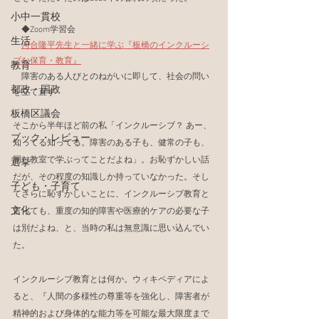
小中一貫校
　◆Zoom学習会
生活
河合隆平先生と一緒に学ぶ『板橋のインクルーシ
ブな保育・教育』
教育
　障害のある人びとのねがいに即して、社会の問い
都政・国政
を立て直す
板橋区議会
そこから半年ほど前の私「インクルーシブ？ あー、
ブック・レビュー
知ってる知ってる。障害のある子も、健常の子も、
同じ教室で学ぶってことだよね」。お恥ずかしい話
選挙
だが、その程度の知識しか持っていなかった。そし
子ども・子育て
てさらに恥ずかしいことに、インクルーシブ教育と
文化
言っても、重度の知的障害や医療的ケアの必要な子
は別だよね、と、当時の私は無意識に思い込んでい
た。
インクルーシブ教育とは何か。ウィキペディアによ
ると、『人間の多様性の尊重等を強化し、障害者が
精神的および身体的な能力等を可能な最大限度まで