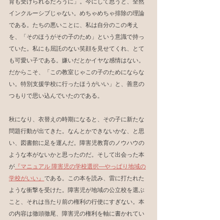
育も受けられるだろうに」。今にして思うと、全然
インクルーシブじゃない。めちゃめちゃ排除の理論
である。たちの悪いことに、私は自分のこの考え
を、「そのほうがその子のため」という意識で持っ
ていた。私にも屈託のない笑顔を見せてくれ、とて
も可愛い子である。嫌いだとかイヤな感情はない。
だからこそ、「この教室じゃこの子のためにならな
い。特別支援学校に行ったほうがいい」と、善意の
つもりで思い込んでいたのである。
秋になり、衣替えの時期になると、その子に新たな
問題行動が出てきた。なんとかできないかな、と思
い、図書館に足を運んだ。障害児教育のノウハウの
ような本がないかと思ったのだ。そして出会った本
が
『マニュアル 障害児の学校選択―やっぱり地域の
学校がいい』
である。この本を読み、雷に打たれた
ような衝撃を受けた。障害児が地域の公立校を選ぶ
こと、それは当たり前の権利の行使にすぎない。本
の内容は徹頭徹尾、障害児の権利を軸に書かれてい