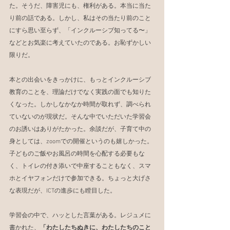
た。そうだ、障害児にも、権利がある。本当に当た
り前の話である。しかし、私はその当たり前のこと
にすら思い至らず、「インクルーシブ知ってる〜」
などとお気楽に考えていたのである。お恥ずかしい
限りだ。
本との出会いをきっかけに、もっとインクルーシブ
教育のことを、理論だけでなく実践の面でも知りた
くなった。しかしなかなか時間が取れず、調べられ
ていないのが現状だ。そんな中でいただいた学習会
のお誘いはありがたかった。余談だが、子育て中の
身としては、zoomでの開催というのも嬉しかった。
子どものご飯やお風呂の時間を心配する必要もな
く、トイレの付き添いで中座することもなく、スマ
ホとイヤフォンだけで参加できる。ちょっと大げさ
な表現だが、ICTの進歩にも瞠目した。
学習会の中で、ハッとした言葉がある。レジュメに
書かれた、
「わたしたちぬきに、わたしたちのこと