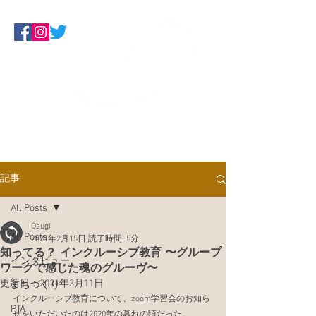
Make Some Noise
くらしにデモクラシーを！板橋ネッ
トワーク
記事
All Posts
Osugi
All Posts
2021年2月15日
読了時間: 5分
知ってる？ インクルーシブ教育 〜グループ
インタビュー
ワークで感じた魂のグルーヴ〜
更新日：
2021年3月11日
まちづくり
インクルーシブ教育について、zoom学習会のお知ら
PTA
せをいただいたのは2020年の暮れの頃だった。