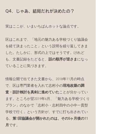
Q4．じゃあ、結局だれが決めたの？
実はここが、いまいちばんホットな論点です。
区はこれまで、「地元の魅力ある学校づくり協議会
を経て決まったこと」という説明を繰り返してきま
した。たしかに、形式の上ではそうです。けれど
も、文書記録をたどると、
話の順序が逆さま
になっ
ていることに気づきます。
情報公開で出てきた文書から、2018年11月の時点
で、区は専門業者を入れて志村小の
現地改築の調
査・設計検討を真剣に進めていた
ことが分かってい
ます。ところが翌2019年6月、「魅力ある学校づくり
プラン」のなかで「志村小・志村四中の小中一貫型
学校で行く」という方針が、すでに打ち出されてい
る。
第1回協議会が開かれたのは、その5ヶ月後の11
月
です。