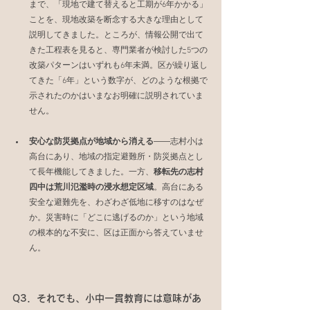
まで、「現地で建て替えると工期が6年かかる」
ことを、現地改築を断念する大きな理由として
説明してきました。ところが、情報公開で出て
きた工程表を見ると、専門業者が検討した5つの
改築パターンはいずれも6年未満。区が繰り返し
てきた「6年」という数字が、どのような根拠で
示されたのかはいまなお明確に説明されていま
せん。
安心な防災拠点が地域から消える
――志村小は
高台にあり、地域の指定避難所・防災拠点とし
て長年機能してきました。一方、
移転先の志村
四中は荒川氾濫時の浸水想定区域
。高台にある
安全な避難先を、わざわざ低地に移すのはなぜ
か。災害時に「どこに逃げるのか」という地域
の根本的な不安に、区は正面から答えていませ
ん。
Q3．それでも、小中一貫教育には意味があ