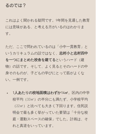
るのでは？
これはよく聞かれる疑問です。9年間を見通した教育
には意味がある、と考える方がいるのはわかりま
す。
ただ、ここで問われているのは「小中一貫教育」と
いうカリキュラムの話ではなく、
志村小と志村四中
を一つにまとめた校舎を建てる
というハード（建
物）の話です。そして、よく見るとそのハードの中
身そのものが、子どもの学びにとって筋がよくな
い。一例です。
1人あたりの校地面積はわずか14㎡
。区内の中学
校平均（33㎡）の半分にも満たず、小学校平均
（22㎡）と比べても大きく下回ります。住民説
明会で最も多く挙がっていた要望は「十分な校
庭・運動スペースの確保」でした。計画は、そ
れと真逆をいっています。