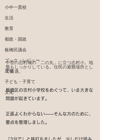
小中一貫校
生活
教育
都政・国政
板橋区議会
ブック・レビュー
中世の志村城の「二の丸」に立つ志村小。地
盤もしっかりしている。住民の避難場所とし
選挙
て最適。
子ども・子育て
板橋区の志村小学校をめぐって、いま大きな
文化
問題が起きています。
正直よくわからない――そんな方のために、
要点を整理しました。
「3分で」と銘打ちましたが、少しだけ読み