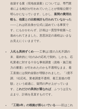
改築する案（現地改築案）については、専門業
者による検討が行われていたことが情報公開で
明らかになっています。しかし、
案間の費用比
較も、他案との比較検討も行われていなかった
――これは区自身が公式に認めている事実で
す。にもかかわらず、計画は一貫型学校案へと
進められてきました。意思決定の過程はいまな
お見えにくいままです。
入札も異例ずくめ
――工事は2度の入札不調の
末、最終的に1社のみの応札で契約。しかも、応
札業者に対する十分な事前調査（資格・施工能
力の審査）が行われたのかも不透明なまま、着
工直後には契約金額が増額されました。「2度不
調、1社応札、業者調査不透明、着工直後の増
額」という経過に、疑問の声が上がっていま
す。
これだけの異例が重なれば
、ふつうは立ち
止まり、計画を見直すものです。
「工期6年」の根拠が揺らいでいる
――区はこれ