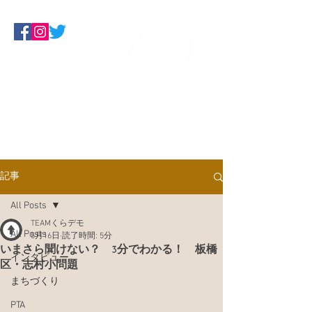
Make Some Noise
くらしにデモクラシーを！板橋ネッ
トワーク
記事
All Posts
TEAMくらデモ
All Posts
5月16日
読了時間: 5分
いまさら聞けない？ 3分でわかる！ 板橋
インタビュー
区・志村小問題
まちづくり
PTA