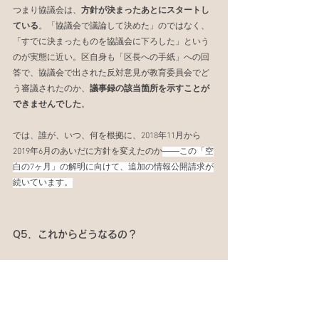
つまり協議会は、
方針が決まったあとにスタートし
ている
。「協議会で議論して決めた」のではなく、
「すでに決まったものを協議会に下ろした」という
のが実態に近い。区自身も「区長への手紙」への回
答で、協議会で出された反対意見が教育委員会でど
う審議されたのか、
議事録の該当箇所を示すことが
できませんでした
。
では、誰が、いつ、何を根拠に、2018年11月から
2019年6月のあいだに方針を変えたのか
――この「空
白の7ヶ月」の解明に向けて、追加の情報公開請求が
続いています。
Q5．これからどうなるの？
工事はすでに動き出していますが、問題は終わって
いません。情報公開請求で事実は少しずつ明らかに
なりつつあり、追加請求も進行中です。124億円とい
う金額の話だけではありません。
子どもたちの学校