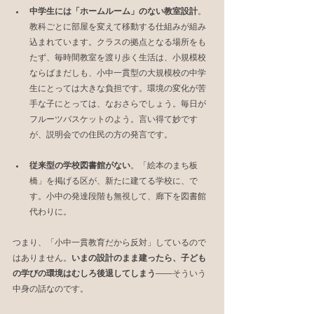
中学生には「ホームルーム」のない教室設計
。
教科ごとに部屋を変えて移動する仕組みが組み
込まれています。クラスの拠点となる場所をも
たず、毎時間教室を渡り歩く生活は、小規模校
ならばまだしも、小中一貫型の大規模校の中学
生にとっては大きな負担です。環境の変化が苦
手な子にとっては、なおさらでしょう。毎日が
フルーツバスケットのよう。言い得て妙です
が、説明会での住民の方の発言です。
従来型の学校図書館がない
。「絵本のまち板
橋」を掲げる区が、新たに建てる学校に、で
す。小中の発達段階も無視して、廊下を図書館
代わりに。
つまり、「小中一貫教育だから反対」しているので
はありません。
いまの設計のまま建ったら、子ども
の学びの環境はむしろ後退してしまう
――そういう
中身の話なのです。